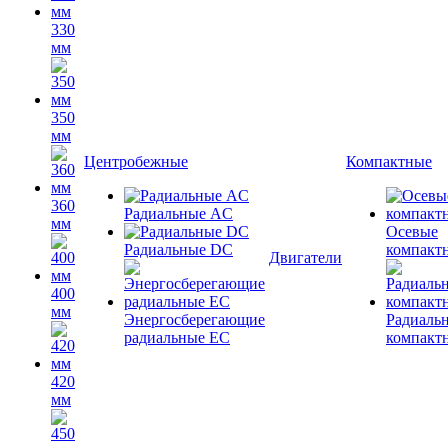
330
мм
350
мм
Центробежные
Компактные
360
Радиальные AC
мм
Осевые
Радиальные DC
компакт
Двигатели
400
мм
Энергосберегающие
Радиаль
радиальные EC
компакт
420
мм