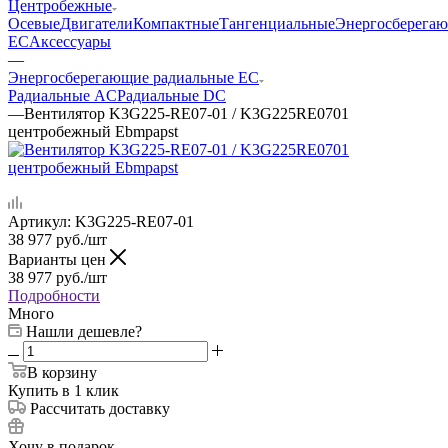
Центробежные
Осевые
Двигатели
Компактные
Тангенциальные
Энергосберега
EC
Аксессуары
—
Энергосберегающие радиальные EC
Радиальные AC
Радиальные DC
—
Вентилятор K3G225-RE07-01 / K3G225RE0701
центробежный Ebmpapst
Артикул:
K3G225-RE07-01
38 977
руб.
/шт
Варианты цен
38 977
руб.
/шт
Подробности
Много
Нашли дешевле?
В корзину
Купить в 1 клик
Рассчитать доставку
Хочу в подарок