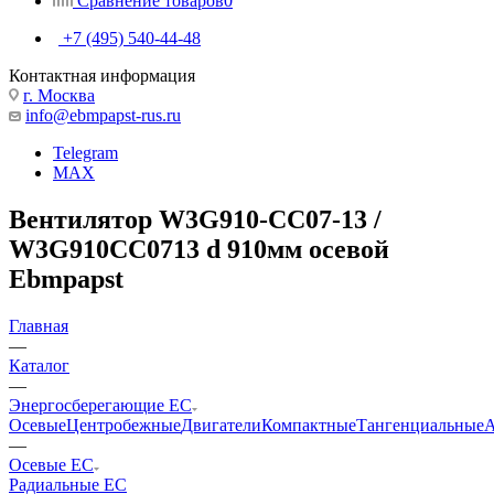
Сравнение товаров
0
+7 (495) 540-44-48
Контактная информация
г. Москва
info@ebmpapst-rus.ru
Telegram
MAX
Вентилятор W3G910-CC07-13 /
W3G910CC0713 d 910мм осевой
Ebmpapst
Главная
—
Каталог
—
Энергосберегающие EC
Осевые
Центробежные
Двигатели
Компактные
Тангенциальные
А
—
Осевые EC
Радиальные EC