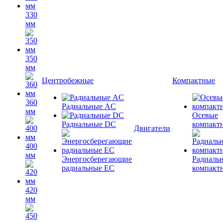
330
мм
350
мм
Центробежные
Компактные
360
Радиальные AC
мм
Осевые
Радиальные DC
компакт
Двигатели
400
мм
Энергосберегающие
Радиаль
радиальные EC
компакт
420
мм