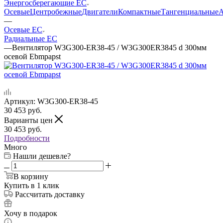
Энергосберегающие EC
Осевые
Центробежные
Двигатели
Компактные
Тангенциальные
А
—
Осевые EC
Радиальные EC
—
Вентилятор W3G300-ER38-45 / W3G300ER3845 d 300мм
осевой Ebmpapst
Артикул:
W3G300-ER38-45
30 453
руб.
Варианты цен
30 453
руб.
Подробности
Много
Нашли дешевле?
В корзину
Купить в 1 клик
Рассчитать доставку
Хочу в подарок