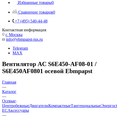
Избранные товары
0
Сравнение товаров
0
+7 (495) 540-44-48
Контактная информация
г. Москва
info@ebmpapst-rus.ru
Telegram
MAX
Вентилятор AC S6E450-AF08-01 /
S6E450AF0801 осевой Ebmpapst
Главная
—
Каталог
—
Осевые
Центробежные
Двигатели
Компактные
Тангенциальные
Энергос
EC
Аксессуары
—