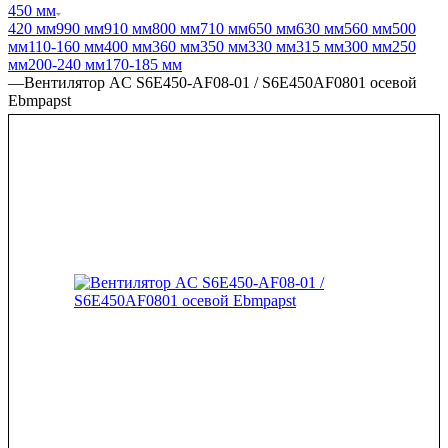
450 мм
420 мм
990 мм
910 мм
800 мм
710 мм
650 мм
630 мм
560 мм
500
мм
110-160 мм
400 мм
360 мм
350 мм
330 мм
315 мм
300 мм
250
мм
200-240 мм
170-185 мм
—
Вентилятор AC S6E450-AF08-01 / S6E450AF0801 осевой
Ebmpapst