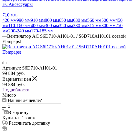
EC
Аксессуары
—
710 мм
420 мм
990 мм
910 мм
800 мм
650 мм
630 мм
560 мм
500 мм
450
мм
110-160 мм
400 мм
360 мм
350 мм
330 мм
315 мм
300 мм
250
мм
200-240 мм
170-185 мм
—
Вентилятор AC S6D710-AH01-01 / S6D710AH0101 осевой
Ebmpapst
Артикул:
S6D710-AH01-01
99 884
руб.
Варианты цен
99 884
руб.
Подробности
Много
Нашли дешевле?
В корзину
Купить в 1 клик
Рассчитать доставку