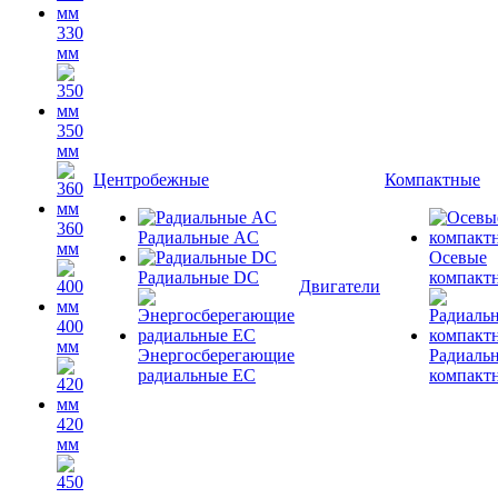
330
мм
350
мм
Центробежные
Компактные
360
Радиальные AC
мм
Осевые
Радиальные DC
компакт
Двигатели
400
мм
Энергосберегающие
Радиаль
радиальные EC
компакт
420
мм