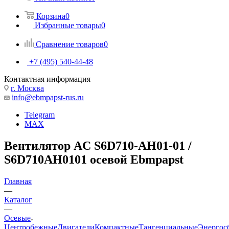
Корзина
0
Избранные товары
0
Сравнение товаров
0
+7 (495) 540-44-48
Контактная информация
г. Москва
info@ebmpapst-rus.ru
Telegram
MAX
Вентилятор AC S6D710-AH01-01 /
S6D710AH0101 осевой Ebmpapst
Главная
—
Каталог
—
Осевые
Центробежные
Двигатели
Компактные
Тангенциальные
Энергос