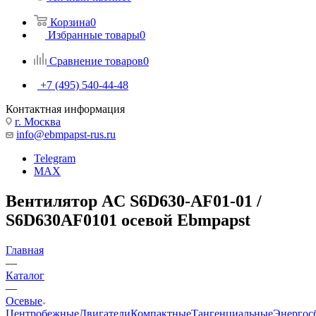
Корзина
0
Избранные товары
0
Сравнение товаров
0
+7 (495) 540-44-48
Контактная информация
г. Москва
info@ebmpapst-rus.ru
Telegram
MAX
Вентилятор AC S6D630-AF01-01 /
S6D630AF0101 осевой Ebmpapst
Главная
—
Каталог
—
Осевые
Центробежные
Двигатели
Компактные
Тангенциальные
Энергос