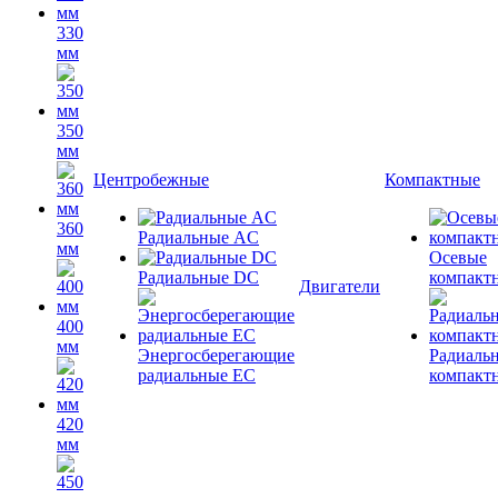
330
мм
350
мм
Центробежные
Компактные
360
Радиальные AC
мм
Осевые
Радиальные DC
компакт
Двигатели
400
мм
Энергосберегающие
Радиаль
радиальные EC
компакт
420
мм