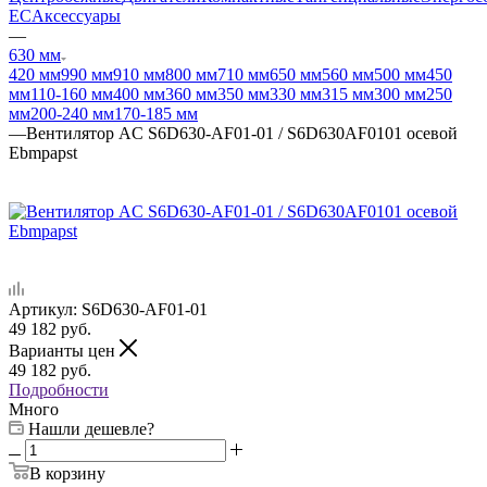
EC
Аксессуары
—
630 мм
420 мм
990 мм
910 мм
800 мм
710 мм
650 мм
560 мм
500 мм
450
мм
110-160 мм
400 мм
360 мм
350 мм
330 мм
315 мм
300 мм
250
мм
200-240 мм
170-185 мм
—
Вентилятор AC S6D630-AF01-01 / S6D630AF0101 осевой
Ebmpapst
Артикул:
S6D630-AF01-01
49 182
руб.
Варианты цен
49 182
руб.
Подробности
Много
Нашли дешевле?
В корзину