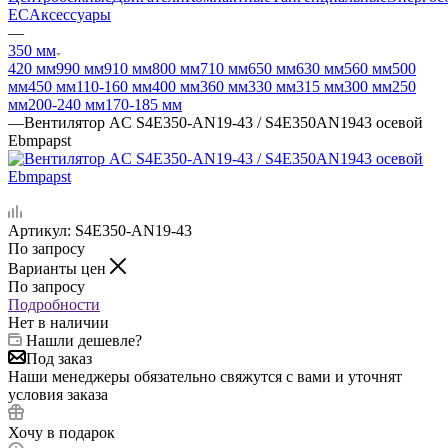
EC
Аксессуары
—
350 мм
420 мм
990 мм
910 мм
800 мм
710 мм
650 мм
630 мм
560 мм
500
мм
450 мм
110-160 мм
400 мм
360 мм
330 мм
315 мм
300 мм
250
мм
200-240 мм
170-185 мм
—
Вентилятор AC S4E350-AN19-43 / S4E350AN1943 осевой
Ebmpapst
Артикул:
S4E350-AN19-43
По запросу
Варианты цен
По запросу
Подробности
Нет в наличии
Нашли дешевле?
Под заказ
Наши менеджеры обязательно свяжутся с вами и уточнят
условия заказа
Хочу в подарок