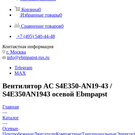
Корзина
0
Избранные товары
0
Сравнение товаров
0
+7 (495) 540-44-48
Контактная информация
г. Москва
info@ebmpapst-rus.ru
Telegram
MAX
Вентилятор AC S4E350-AN19-43 /
S4E350AN1943 осевой Ebmpapst
Главная
—
Каталог
—
Осевые
Центробежные
Двигатели
Компактные
Тангенциальные
Энергос