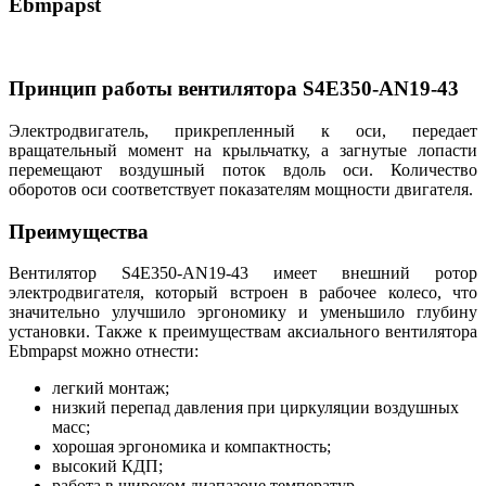
Ebmpapst
Принцип работы вентилятора S4E350-AN19-43
Электродвигатель, прикрепленный к оси, передает
вращательный момент на крыльчатку, а загнутые лопасти
перемещают воздушный поток вдоль оси. Количество
оборотов оси соответствует показателям мощности двигателя.
Преимущества
Вентилятор S4E350-AN19-43 имеет внешний ротор
электродвигателя, который встроен в рабочее колесо, что
значительно улучшило эргономику и уменьшило глубину
установки. Также к преимуществам аксиального вентилятора
Ebmpapst можно отнести:
легкий монтаж;
низкий перепад давления при циркуляции воздушных
масс;
хорошая эргономика и компактность;
высокий КДП;
работа в широком диапазоне температур.