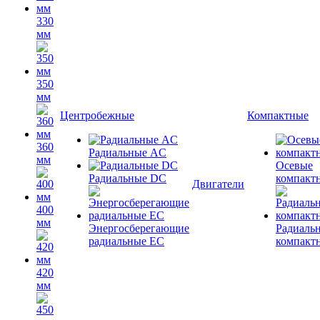
330
мм
350
мм
Центробежные
Компактные
360
Радиальные AC
мм
Осевые
Радиальные DC
компакт
Двигатели
400
мм
Энергосберегающие
Радиаль
радиальные EC
компакт
420
мм