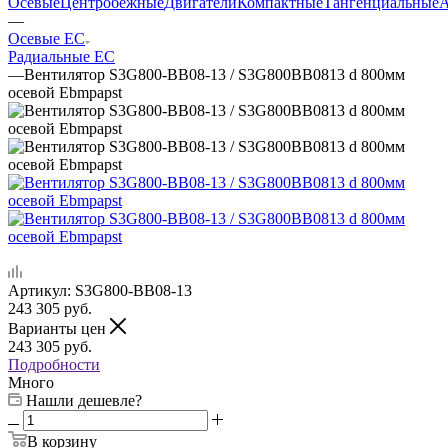
Осевые
Центробежные
Двигатели
Компактные
Тангенциальные
А
—
Осевые EC
Радиальные EC
—
Вентилятор S3G800-BB08-13 / S3G800BB0813 d 800мм
осевой Ebmpapst
Артикул:
S3G800-BB08-13
243 305
руб.
Варианты цен
243 305
руб.
Подробности
Много
Нашли дешевле?
В корзину