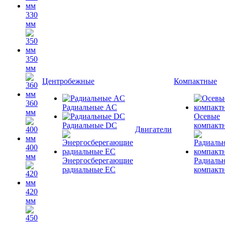
330
мм
350
мм
Центробежные
Компактные
360
Радиальные AC
мм
Осевые
Радиальные DC
компакт
Двигатели
400
мм
Энергосберегающие
Радиаль
радиальные EC
компакт
420
мм