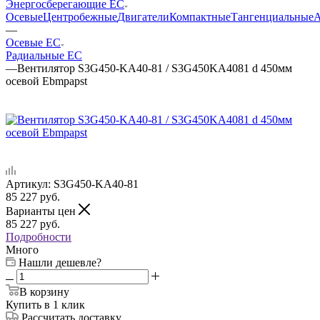
Энергосберегающие EC
Осевые
Центробежные
Двигатели
Компактные
Тангенциальные
А
—
Осевые EC
Радиальные EC
—
Вентилятор S3G450-KA40-81 / S3G450KA4081 d 450мм
осевой Ebmpapst
Артикул:
S3G450-KA40-81
85 227
руб.
Варианты цен
85 227
руб.
Подробности
Много
Нашли дешевле?
В корзину
Купить в 1 клик
Рассчитать доставку