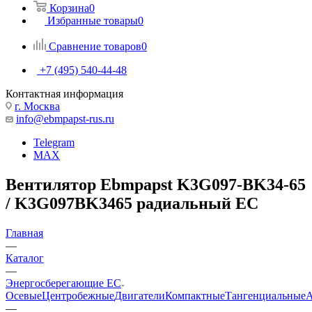
Корзина
0
Избранные товары
0
Сравнение товаров
0
+7 (495) 540-44-48
Контактная информация
г. Москва
info@ebmpapst-rus.ru
Telegram
MAX
Вентилятор Ebmpapst K3G097-BK34-65
/ K3G097BK3465 радиальный EC
Главная
—
Каталог
—
Энергосберегающие EC
Осевые
Центробежные
Двигатели
Компактные
Тангенциальные
А
—