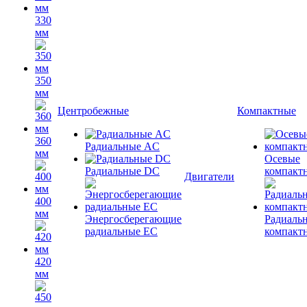
330
мм
350
мм
Центробежные
Компактные
360
Радиальные AC
мм
Осевые
Радиальные DC
компакт
Двигатели
400
мм
Энергосберегающие
Радиаль
радиальные EC
компакт
420
мм