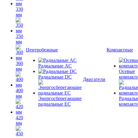
330
мм
350
мм
Центробежные
Компактные
360
Радиальные AC
мм
Осевые
Радиальные DC
компакт
Двигатели
400
мм
Энергосберегающие
Радиаль
радиальные EC
компакт
420
мм