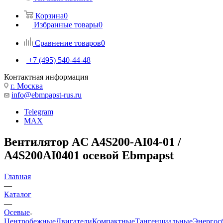
Корзина
0
Избранные товары
0
Сравнение товаров
0
+7 (495) 540-44-48
Контактная информация
г. Москва
info@ebmpapst-rus.ru
Telegram
MAX
Вентилятор AC A4S200-AI04-01 /
A4S200AI0401 осевой Ebmpapst
Главная
—
Каталог
—
Осевые
Центробежные
Двигатели
Компактные
Тангенциальные
Энергос