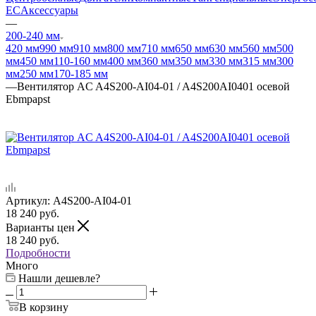
EC
Аксессуары
—
200-240 мм
420 мм
990 мм
910 мм
800 мм
710 мм
650 мм
630 мм
560 мм
500
мм
450 мм
110-160 мм
400 мм
360 мм
350 мм
330 мм
315 мм
300
мм
250 мм
170-185 мм
—
Вентилятор AC A4S200-AI04-01 / A4S200AI0401 осевой
Ebmpapst
Артикул:
A4S200-AI04-01
18 240
руб.
Варианты цен
18 240
руб.
Подробности
Много
Нашли дешевле?
В корзину