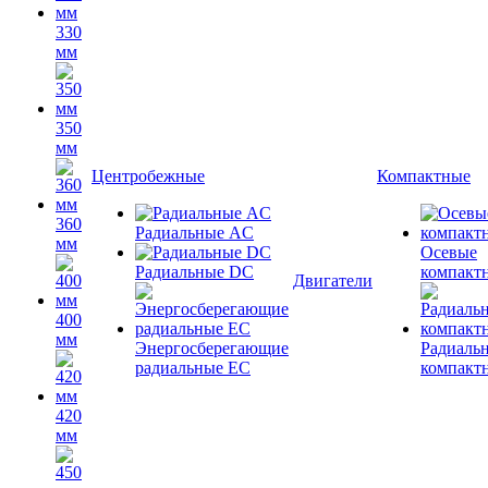
330
мм
350
мм
Центробежные
Компактные
360
Радиальные AC
мм
Осевые
Радиальные DC
компакт
Двигатели
400
мм
Энергосберегающие
Радиаль
радиальные EC
компакт
420
мм