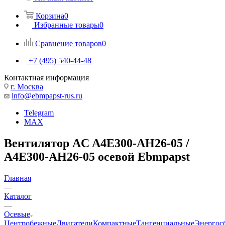
Корзина
0
Избранные товары
0
Сравнение товаров
0
+7 (495) 540-44-48
Контактная информация
г. Москва
info@ebmpapst-rus.ru
Telegram
MAX
Вентилятор AC A4E300-AH26-05 /
A4E300-AH26-05 осевой Ebmpapst
Главная
—
Каталог
—
Осевые
Центробежные
Двигатели
Компактные
Тангенциальные
Энергос