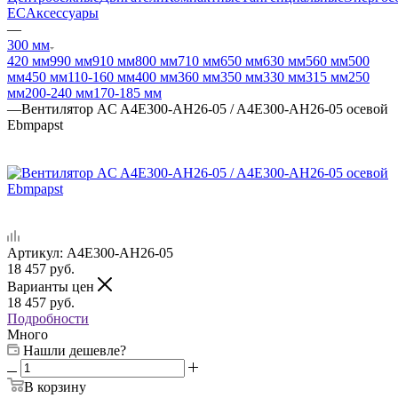
EC
Аксессуары
—
300 мм
420 мм
990 мм
910 мм
800 мм
710 мм
650 мм
630 мм
560 мм
500
мм
450 мм
110-160 мм
400 мм
360 мм
350 мм
330 мм
315 мм
250
мм
200-240 мм
170-185 мм
—
Вентилятор AC A4E300-AH26-05 / A4E300-AH26-05 осевой
Ebmpapst
Артикул:
A4E300-AH26-05
18 457
руб.
Варианты цен
18 457
руб.
Подробности
Много
Нашли дешевле?
В корзину