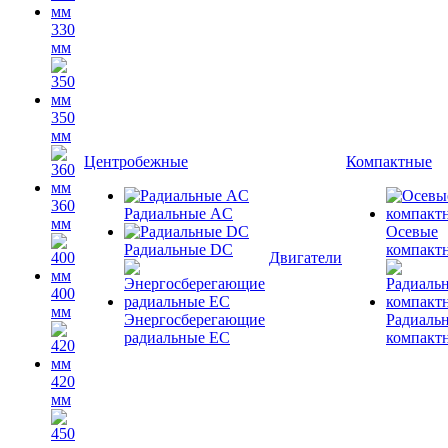
330
мм
350
мм
Центробежные
Компактные
360
Радиальные AC
мм
Осевые
Радиальные DC
компакт
Двигатели
400
мм
Энергосберегающие
Радиаль
радиальные EC
компакт
420
мм