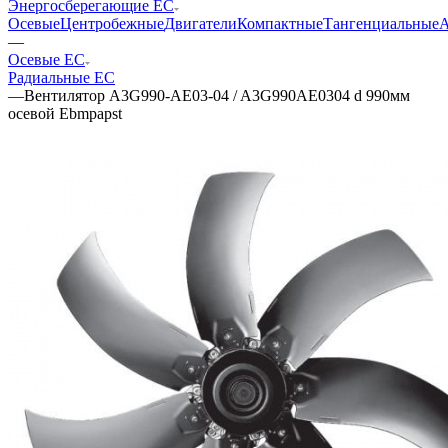
Энергосберегающие EC
Осевые
Центробежные
Двигатели
Компактные
Тангенциальные
А
—
Осевые EC
Радиальные EC
—
Вентилятор A3G990-AE03-04 / A3G990AE0304 d 990мм
осевой Ebmpapst