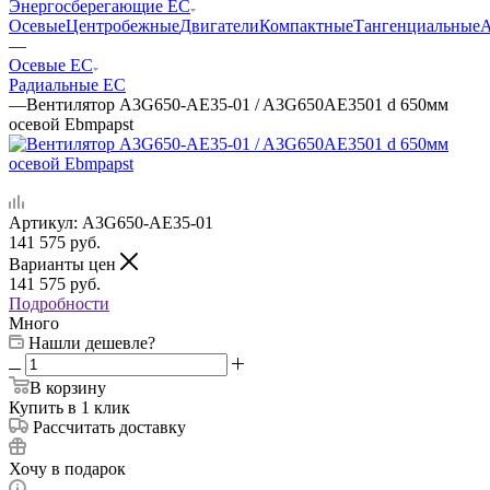
Энергосберегающие EC
Осевые
Центробежные
Двигатели
Компактные
Тангенциальные
А
—
Осевые EC
Радиальные EC
—
Вентилятор A3G650-AE35-01 / A3G650AE3501 d 650мм
осевой Ebmpapst
Артикул:
A3G650-AE35-01
141 575
руб.
Варианты цен
141 575
руб.
Подробности
Много
Нашли дешевле?
В корзину
Купить в 1 клик
Рассчитать доставку
Хочу в подарок