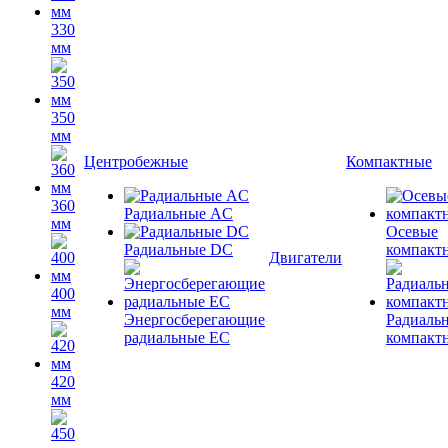
330
мм
350
мм
Центробежные
Компактные
360
Радиальные AC
мм
Осевые
Радиальные DC
компакт
Двигатели
400
мм
Энергосберегающие
Радиаль
радиальные EC
компакт
420
мм