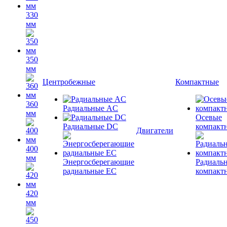
330
мм
350
мм
Центробежные
Компактные
360
Радиальные AC
мм
Осевые
Радиальные DC
компакт
Двигатели
400
мм
Энергосберегающие
Радиаль
радиальные EC
компакт
420
мм