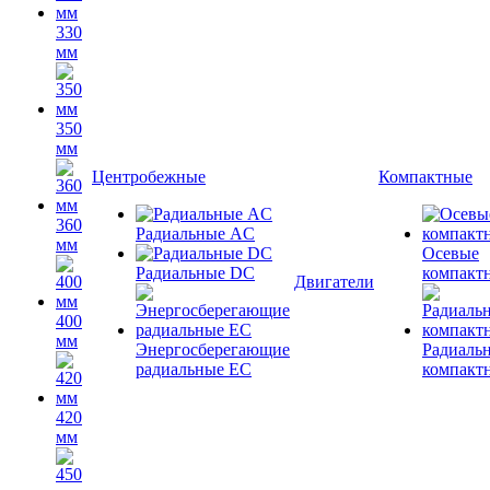
330
мм
350
мм
Центробежные
Компактные
360
Радиальные AC
мм
Осевые
Радиальные DC
компакт
Двигатели
400
мм
Энергосберегающие
Радиаль
радиальные EC
компакт
420
мм