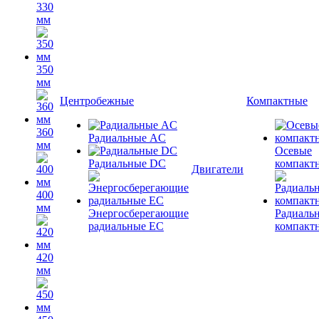
330
мм
350
мм
Центробежные
Компактные
360
Радиальные AC
мм
Осевые
Радиальные DC
компакт
Двигатели
400
мм
Энергосберегающие
Радиаль
радиальные EC
компакт
420
мм