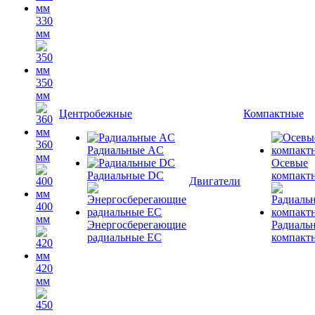
330
мм
350
мм
Центробежные
Компактные
360
Радиальные AC
мм
Осевые
Радиальные DC
компакт
Двигатели
400
мм
Энергосберегающие
Радиаль
радиальные EC
компакт
420
мм