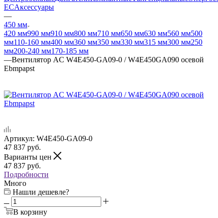
EC
Аксессуары
—
450 мм
420 мм
990 мм
910 мм
800 мм
710 мм
650 мм
630 мм
560 мм
500
мм
110-160 мм
400 мм
360 мм
350 мм
330 мм
315 мм
300 мм
250
мм
200-240 мм
170-185 мм
—
Вентилятор AC W4E450-GA09-0 / W4E450GA090 осевой
Ebmpapst
Артикул:
W4E450-GA09-0
47 837
руб.
Варианты цен
47 837
руб.
Подробности
Много
Нашли дешевле?
В корзину