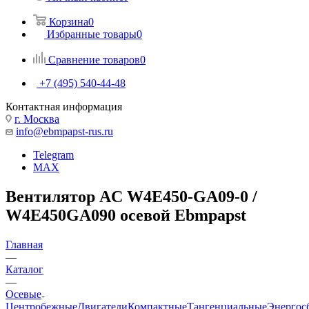
Корзина
0
Избранные товары
0
Сравнение товаров
0
+7 (495) 540-44-48
Контактная информация
г. Москва
info@ebmpapst-rus.ru
Telegram
MAX
Вентилятор AC W4E450-GA09-0 /
W4E450GA090 осевой Ebmpapst
Главная
—
Каталог
—
Осевые
Центробежные
Двигатели
Компактные
Тангенциальные
Энергос