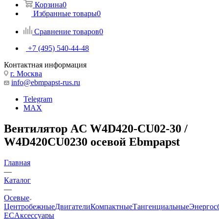
Корзина
0
Избранные товары
0
Сравнение товаров
0
+7 (495) 540-44-48
Контактная информация
г. Москва
info@ebmpapst-rus.ru
Telegram
MAX
Вентилятор AC W4D420-CU02-30 /
W4D420CU0230 осевой Ebmpapst
Главная
—
Каталог
—
Осевые
Центробежные
Двигатели
Компактные
Тангенциальные
Энергос
EC
Аксессуары