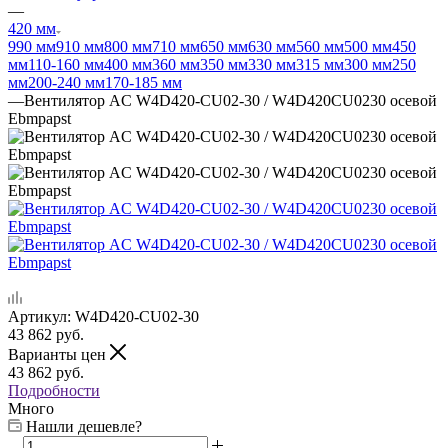
—
420 мм
990 мм
910 мм
800 мм
710 мм
650 мм
630 мм
560 мм
500 мм
450
мм
110-160 мм
400 мм
360 мм
350 мм
330 мм
315 мм
300 мм
250
мм
200-240 мм
170-185 мм
—
Вентилятор AC W4D420-CU02-30 / W4D420CU0230 осевой
Ebmpapst
Артикул:
W4D420-CU02-30
43 862
руб.
Варианты цен
43 862
руб.
Подробности
Много
Нашли дешевле?