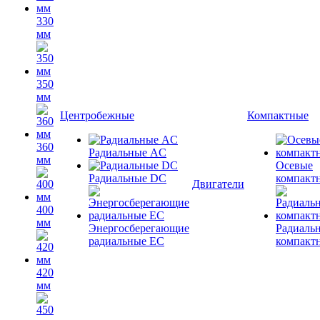
330
мм
350
мм
Центробежные
Компактные
360
Радиальные AC
мм
Осевые
Радиальные DC
компакт
Двигатели
400
мм
Энергосберегающие
Радиаль
радиальные EC
компакт
420
мм