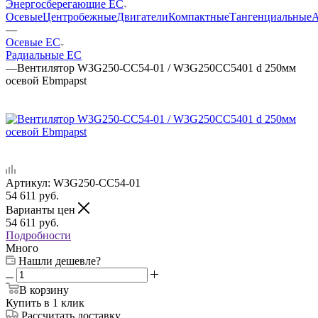
Энергосберегающие EC
Осевые
Центробежные
Двигатели
Компактные
Тангенциальные
А
—
Осевые EC
Радиальные EC
—
Вентилятор W3G250-CC54-01 / W3G250CC5401 d 250мм
осевой Ebmpapst
Артикул:
W3G250-CC54-01
54 611
руб.
Варианты цен
54 611
руб.
Подробности
Много
Нашли дешевле?
В корзину
Купить в 1 клик
Рассчитать доставку