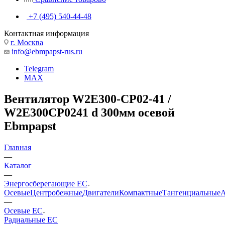
+7 (495) 540-44-48
Контактная информация
г. Москва
info@ebmpapst-rus.ru
Telegram
MAX
Вентилятор W2E300-CP02-41 /
W2E300CP0241 d 300мм осевой
Ebmpapst
Главная
—
Каталог
—
Энергосберегающие EC
Осевые
Центробежные
Двигатели
Компактные
Тангенциальные
А
—
Осевые EC
Радиальные EC