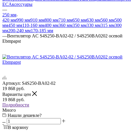
EC
Аксессуары
—
250 мм
420 мм
990 мм
910 мм
800 мм
710 мм
650 мм
630 мм
560 мм
500
мм
450 мм
110-160 мм
400 мм
360 мм
350 мм
330 мм
315 мм
300
мм
200-240 мм
170-185 мм
—
Вентилятор AC S4S250-BA02-02 / S4S250BA0202 осевой
Ebmpapst
Артикул:
S4S250-BA02-02
19 868
руб.
Варианты цен
19 868
руб.
Подробности
Много
Нашли дешевле?
В корзину