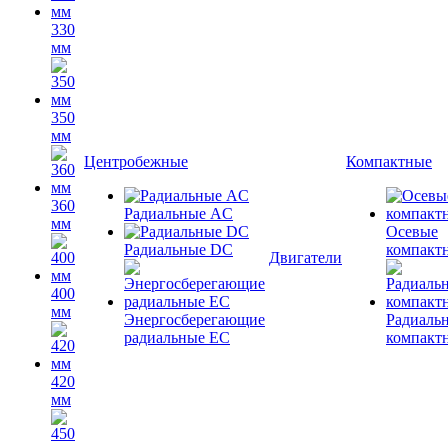
330
мм
350
мм
Центробежные
Компактные
360
Радиальные AC
мм
Осевые
Радиальные DC
компакт
Двигатели
400
мм
Энергосберегающие
Радиаль
радиальные EC
компакт
420
мм