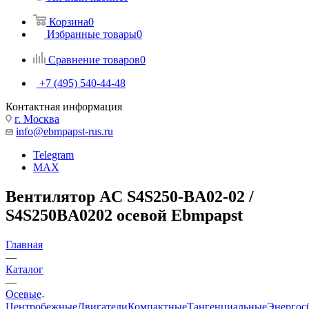
Корзина
0
Избранные товары
0
Сравнение товаров
0
+7 (495) 540-44-48
Контактная информация
г. Москва
info@ebmpapst-rus.ru
Telegram
MAX
Вентилятор AC S4S250-BA02-02 /
S4S250BA0202 осевой Ebmpapst
Главная
—
Каталог
—
Осевые
Центробежные
Двигатели
Компактные
Тангенциальные
Энергос