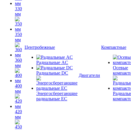
330
мм
350
мм
Центробежные
Компактные
360
Радиальные AC
мм
Осевые
Радиальные DC
компакт
Двигатели
400
мм
Энергосберегающие
Радиаль
радиальные EC
компакт
420
мм