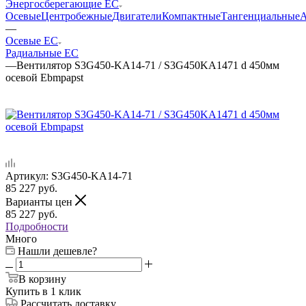
Энергосберегающие EC
Осевые
Центробежные
Двигатели
Компактные
Тангенциальные
А
—
Осевые EC
Радиальные EC
—
Вентилятор S3G450-KA14-71 / S3G450KA1471 d 450мм
осевой Ebmpapst
Артикул:
S3G450-KA14-71
85 227
руб.
Варианты цен
85 227
руб.
Подробности
Много
Нашли дешевле?
В корзину
Купить в 1 клик
Рассчитать доставку