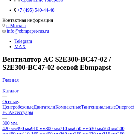
+7 (495) 540-44-48
Контактная информация
г. Москва
info@ebmpapst-rus.ru
Telegram
MAX
Вентилятор AC S2E300-BC47-02 /
S2E300-BC47-02 осевой Ebmpapst
Главная
—
Каталог
—
Осевые
Центробежные
Двигатели
Компактные
Тангенциальные
Энергос
EC
Аксессуары
—
300 мм
420 мм
990 мм
910 мм
800 мм
710 мм
650 мм
630 мм
560 мм
500
мм
450 мм
110-160 мм
400 мм
360 мм
350 мм
330 мм
315 мм
250