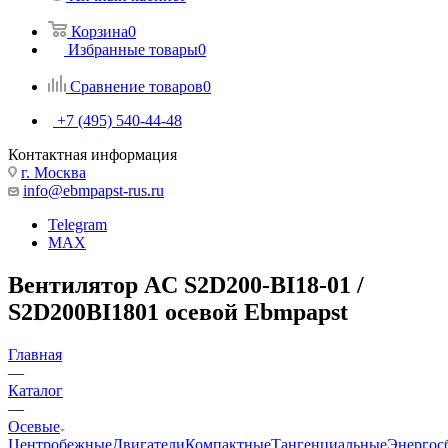
Корзина
0
Избранные товары
0
Сравнение товаров
0
+7 (495) 540-44-48
Контактная информация
г. Москва
info@ebmpapst-rus.ru
Telegram
MAX
Вентилятор AC S2D200-BI18-01 /
S2D200BI1801 осевой Ebmpapst
Главная
—
Каталог
—
Осевые
Центробежные
Двигатели
Компактные
Тангенциальные
Энергос