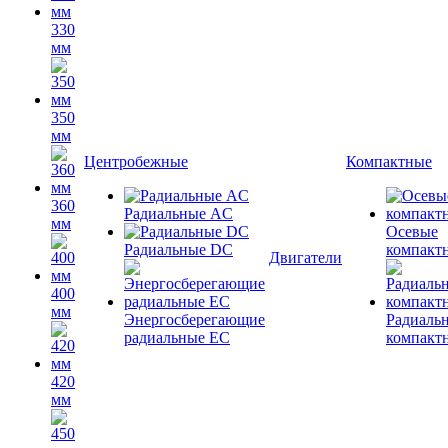
330
мм
350
мм
Центробежные
Компактные
360
Радиальные AC
мм
Осевые
Радиальные DC
компакт
Двигатели
400
мм
Энергосберегающие
Радиаль
радиальные EC
компакт
420
мм