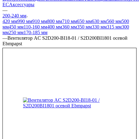
EC
Аксессуары
—
200-240 мм
420 мм
990 мм
910 мм
800 мм
710 мм
650 мм
630 мм
560 мм
500
мм
450 мм
110-160 мм
400 мм
360 мм
350 мм
330 мм
315 мм
300
мм
250 мм
170-185 мм
—
Вентилятор AC S2D200-BI18-01 / S2D200BI1801 осевой
Ebmpapst