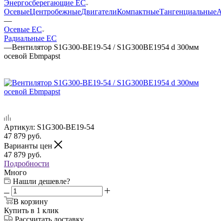
Энергосберегающие EC
Осевые
Центробежные
Двигатели
Компактные
Тангенциальные
А
—
Осевые EC
Радиальные EC
—
Вентилятор S1G300-BE19-54 / S1G300BE1954 d 300мм
осевой Ebmpapst
Артикул:
S1G300-BE19-54
47 879
руб.
Варианты цен
47 879
руб.
Подробности
Много
Нашли дешевле?
В корзину
Купить в 1 клик
Рассчитать доставку