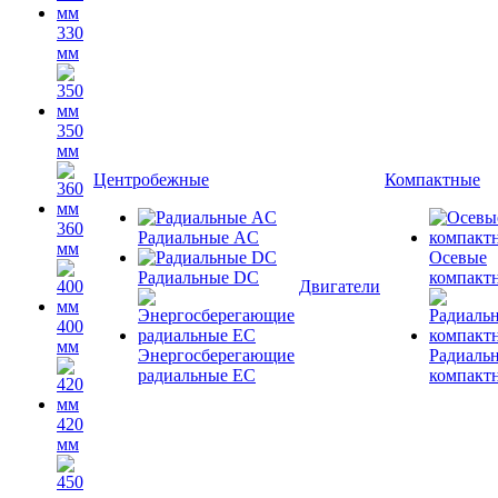
330
мм
350
мм
Центробежные
Компактные
360
Радиальные AC
мм
Осевые
Радиальные DC
компакт
Двигатели
400
мм
Энергосберегающие
Радиаль
радиальные EC
компакт
420
мм