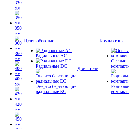
330
мм
350
мм
Центробежные
Компактные
360
Радиальные AC
мм
Осевые
Радиальные DC
компакт
Двигатели
400
мм
Энергосберегающие
Радиаль
радиальные EC
компакт
420
мм