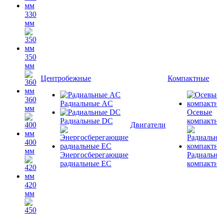
330
мм
350
мм
Центробежные
Компактные
360
Радиальные AC
мм
Осевые
Радиальные DC
компакт
Двигатели
400
мм
Энергосберегающие
Радиаль
радиальные EC
компакт
420
мм