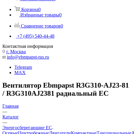
Корзина
0
Избранные товары
0
Сравнение товаров
0
+7 (495) 540-44-48
Контактная информация
г. Москва
info@ebmpapst-rus.ru
Telegram
MAX
Вентилятор Ebmpapst R3G310-AJ23-81
/ R3G310AJ2381 радиальный EC
Главная
—
Каталог
—
Энергосберегающие EC
Осевые
Центробежные
Двигатели
Компактные
Тангенциальные
А