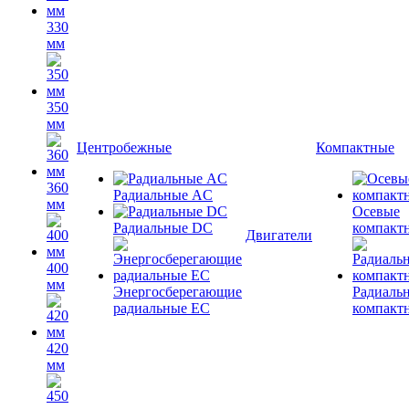
330
мм
350
мм
Центробежные
Компактные
360
Радиальные AC
мм
Осевые
Радиальные DC
компакт
Двигатели
400
мм
Энергосберегающие
Радиаль
радиальные EC
компакт
420
мм