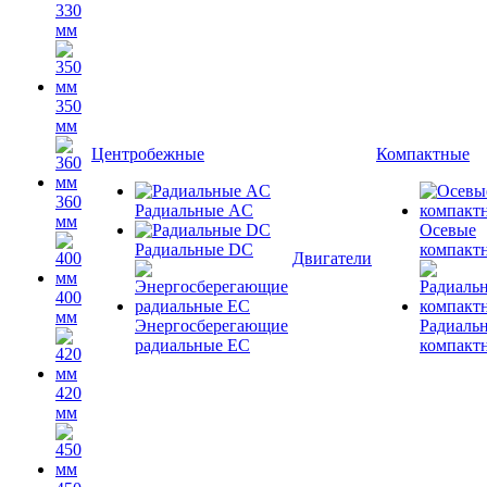
330
мм
350
мм
Центробежные
Компактные
360
Радиальные AC
мм
Осевые
Радиальные DC
компакт
Двигатели
400
мм
Энергосберегающие
Радиаль
радиальные EC
компакт
420
мм