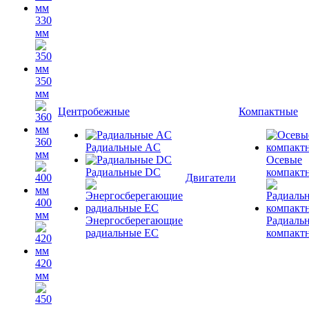
330
мм
350
мм
Центробежные
Компактные
360
Радиальные AC
мм
Осевые
Радиальные DC
компакт
Двигатели
400
мм
Энергосберегающие
Радиаль
радиальные EC
компакт
420
мм