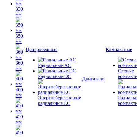
330
мм
350
мм
Центробежные
Компактные
360
Радиальные AC
мм
Осевые
Радиальные DC
компакт
Двигатели
400
мм
Энергосберегающие
Радиаль
радиальные EC
компакт
420
мм