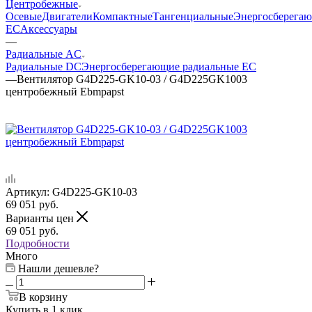
Центробежные
Осевые
Двигатели
Компактные
Тангенциальные
Энергосберега
EC
Аксессуары
—
Радиальные AC
Радиальные DC
Энергосберегающие радиальные EC
—
Вентилятор G4D225-GK10-03 / G4D225GK1003
центробежный Ebmpapst
Артикул:
G4D225-GK10-03
69 051
руб.
Варианты цен
69 051
руб.
Подробности
Много
Нашли дешевле?
В корзину
Купить в 1 клик