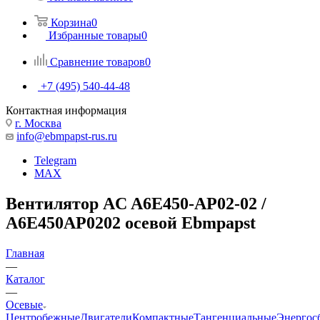
Корзина
0
Избранные товары
0
Сравнение товаров
0
+7 (495) 540-44-48
Контактная информация
г. Москва
info@ebmpapst-rus.ru
Telegram
MAX
Вентилятор AC A6E450-AP02-02 /
A6E450AP0202 осевой Ebmpapst
Главная
—
Каталог
—
Осевые
Центробежные
Двигатели
Компактные
Тангенциальные
Энергос