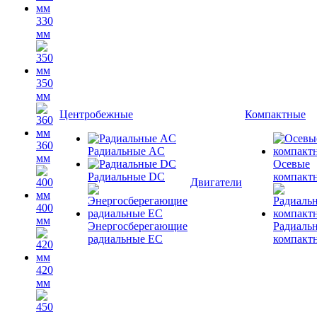
330
мм
350
мм
Центробежные
Компактные
360
Радиальные AC
мм
Осевые
Радиальные DC
компакт
Двигатели
400
мм
Энергосберегающие
Радиаль
радиальные EC
компакт
420
мм