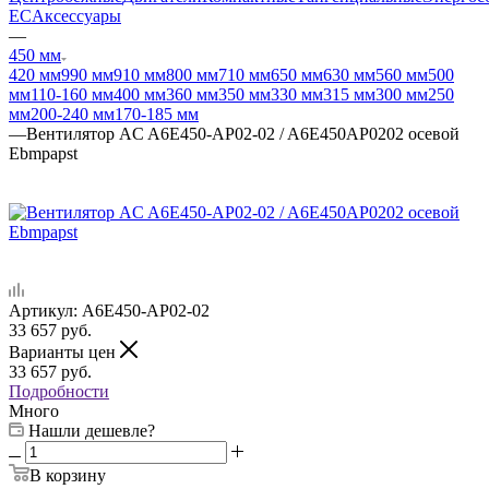
EC
Аксессуары
—
450 мм
420 мм
990 мм
910 мм
800 мм
710 мм
650 мм
630 мм
560 мм
500
мм
110-160 мм
400 мм
360 мм
350 мм
330 мм
315 мм
300 мм
250
мм
200-240 мм
170-185 мм
—
Вентилятор AC A6E450-AP02-02 / A6E450AP0202 осевой
Ebmpapst
Артикул:
A6E450-AP02-02
33 657
руб.
Варианты цен
33 657
руб.
Подробности
Много
Нашли дешевле?
В корзину