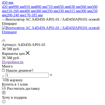
450 мм
420 мм
990 мм
910 мм
800 мм
710 мм
650 мм
630 мм
560 мм
500
мм
110-160 мм
400 мм
360 мм
350 мм
330 мм
315 мм
300 мм
250
мм
200-240 мм
170-185 мм
—
Вентилятор AC A4D450-AP01-01 / A4D450AP0101 осевой
Ebmpapst
Артикул:
A4D450-AP01-01
36 588
руб.
Варианты цен
36 588
руб.
Подробности
Много
Нашли дешевле?
В корзину
Купить в 1 клик
Рассчитать доставку
Хочу в подарок