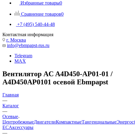
Избранные товары
0
Сравнение товаров
0
+7 (495) 540-44-48
Контактная информация
г. Москва
info@ebmpapst-rus.ru
Telegram
MAX
Вентилятор AC A4D450-AP01-01 /
A4D450AP0101 осевой Ebmpapst
Главная
—
Каталог
—
Осевые
Центробежные
Двигатели
Компактные
Тангенциальные
Энергос
EC
Аксессуары
—