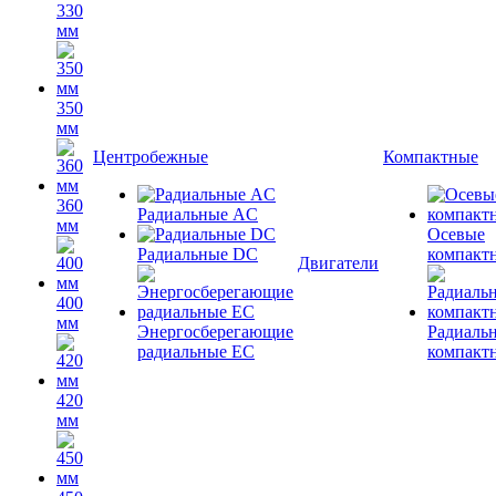
330
мм
350
мм
Центробежные
Компактные
360
Радиальные AC
мм
Осевые
Радиальные DC
компакт
Двигатели
400
мм
Энергосберегающие
Радиаль
радиальные EC
компакт
420
мм