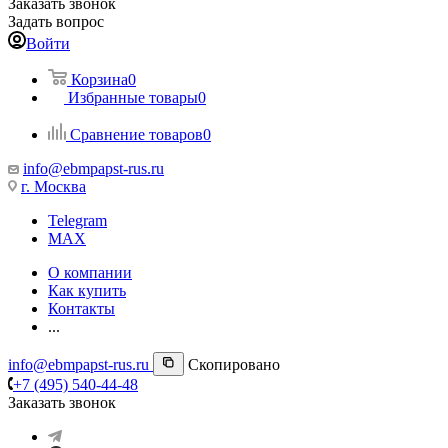
Заказать звонок
Задать вопрос
Войти
Корзина
0
Избранные товары
0
Сравнение товаров
0
info@ebmpapst-rus.ru
г. Москва
Telegram
MAX
О компании
Как купить
Контакты
...
info@ebmpapst-rus.ru
Скопировано
+7 (495) 540-44-48
Заказать звонок