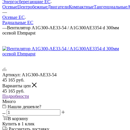
Энергосберегающие EC
Осевые
Центробежные
Двигатели
Компактные
Тангенциальные
А
—
Осевые EC
Радиальные EC
—
Вентилятор A1G300-AE33-54 / A1G300AE3354 d 300мм
осевой Ebmpapst
Артикул:
A1G300-AE33-54
45 165
руб.
Варианты цен
45 165
руб.
Подробности
Много
Нашли дешевле?
В корзину
Купить в 1 клик
Рассчитать доставку