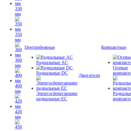
330
мм
350
мм
Центробежные
Компактные
360
Радиальные AC
мм
Осевые
Радиальные DC
компакт
Двигатели
400
мм
Энергосберегающие
Радиаль
радиальные EC
компакт
420
мм