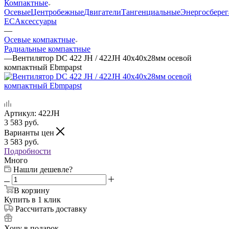
Компактные
Осевые
Центробежные
Двигатели
Тангенциальные
Энергосбере
EC
Аксессуары
—
Осевые компактные
Радиальные компактные
—
Вентилятор DC 422 JH / 422JH 40x40x28мм осевой
компактный Ebmpapst
Артикул:
422JH
3 583
руб.
Варианты цен
3 583
руб.
Подробности
Много
Нашли дешевле?
В корзину
Купить в 1 клик
Рассчитать доставку
Хочу в подарок