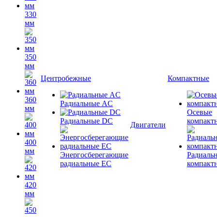
330
мм
350
мм
Центробежные
Компактные
360
Радиальные AC
мм
Осевые
Радиальные DC
компакт
Двигатели
400
мм
Энергосберегающие
Радиаль
радиальные EC
компакт
420
мм