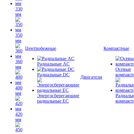
330
мм
350
мм
Центробежные
Компактные
360
Радиальные AC
мм
Осевые
Радиальные DC
компакт
Двигатели
400
мм
Энергосберегающие
Радиаль
радиальные EC
компакт
420
мм