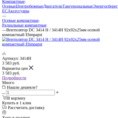
Компактные
Осевые
Центробежные
Двигатели
Тангенциальные
Энергосбере
EC
Аксессуары
—
Осевые компактные
Радиальные компактные
—
Вентилятор DC 3414 H / 3414H 92x92x25мм осевой
компактный Ebmpapst
Артикул:
3414H
3 583
руб.
Варианты цен
3 583
руб.
Подробности
Много
Нашли дешевле?
В корзину
Купить в 1 клик
Рассчитать доставку
Хочу в подарок