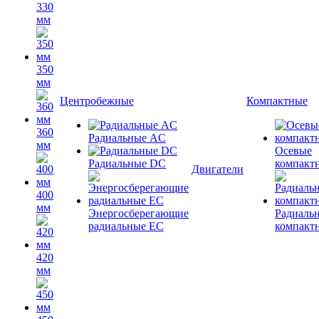
330
мм
350
мм
Центробежные
Компактные
360
Радиальные AC
мм
Осевые
Радиальные DC
компакт
Двигатели
400
мм
Энергосберегающие
Радиаль
радиальные EC
компакт
420
мм