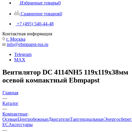
Избранные товары
0
Сравнение товаров
0
+7 (495) 540-44-48
Контактная информация
г. Москва
info@ebmpapst-rus.ru
Telegram
MAX
Вентилятор DC 4114NH5 119x119x38мм
осевой компактный Ebmpapst
Главная
—
Каталог
—
Компактные
Осевые
Центробежные
Двигатели
Тангенциальные
Энергосбере
EC
Аксессуары
—