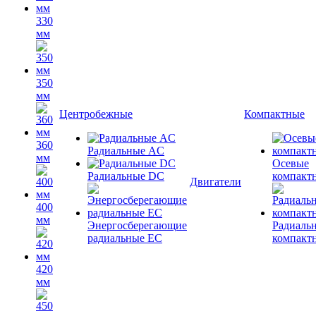
330
мм
350
мм
Центробежные
Компактные
360
Радиальные AC
мм
Осевые
Радиальные DC
компакт
Двигатели
400
мм
Энергосберегающие
Радиаль
радиальные EC
компакт
420
мм